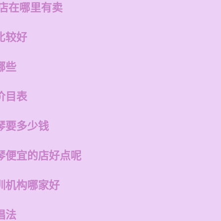
州店在哪里有卖
比较好
哪些
价目表
琴要多少钱
琴便宜的店好点呢
训机构哪家好
唱法